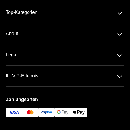
􀆈
Top-Kategorien
Dauerkarte
􀆈
About
Merck-Stadion
Über Uns
􀆈
Legal
Kontakt
Datenschutz
Team
􀆈
Ihr VIP-Erlebnis
AGB
Häufige Fragen
ENTEGA VIP-Lounge
Impressum
Zahlungsarten
Newsletter
Bezahlung & Versand