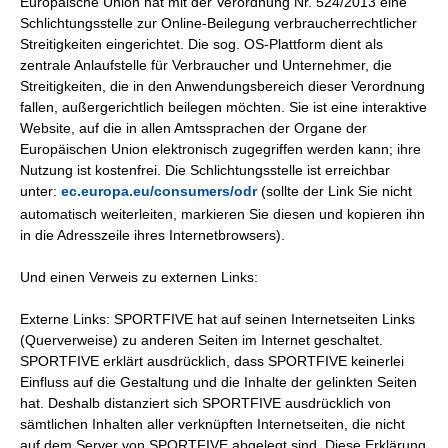
Europäische Union hat mit der Verordnung Nr. 524/2013 eine
Schlichtungsstelle zur Online-Beilegung verbraucherrechtlicher
Streitigkeiten eingerichtet. Die sog. OS-Plattform dient als
zentrale Anlaufstelle für Verbraucher und Unternehmer, die
Streitigkeiten, die in den Anwendungsbereich dieser Verordnung
fallen, außergerichtlich beilegen möchten. Sie ist eine interaktive
Website, auf die in allen Amtssprachen der Organe der
Europäischen Union elektronisch zugegriffen werden kann; ihre
Nutzung ist kostenfrei. Die Schlichtungsstelle ist erreichbar
unter:
ec.europa.eu/consumers/odr
(sollte der Link Sie nicht
automatisch weiterleiten, markieren Sie diesen und kopieren ihn
in die Adresszeile ihres Internetbrowsers).
Und einen Verweis zu externen Links:
Externe Links: SPORTFIVE hat auf seinen Internetseiten Links
(Querverweise) zu anderen Seiten im Internet geschaltet.
SPORTFIVE erklärt ausdrücklich, dass SPORTFIVE keinerlei
Einfluss auf die Gestaltung und die Inhalte der gelinkten Seiten
hat. Deshalb distanziert sich SPORTFIVE ausdrücklich von
sämtlichen Inhalten aller verknüpften Internetseiten, die nicht
auf dem Server von SPORTFIVE abgelegt sind. Diese Erklärung