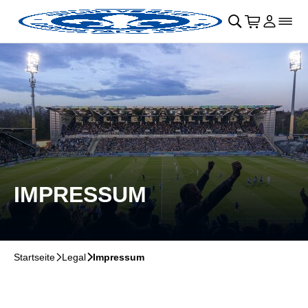
Navigation überspringen
􀄫
􀊫
Warenkor
􀍩
Login
􀉩
􀌇
IMPRESSUM
Startseite
􀆊
Legal
􀆊
Impressum