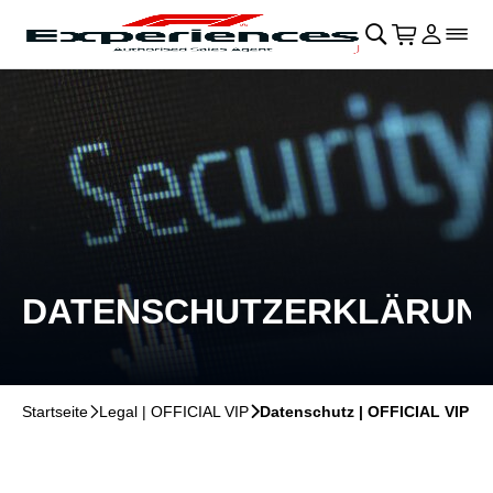
Navigation überspringen
􀄫
􀊫
Warenkor
􀍩
Login
􀉩
􀌇
DATENSCHUTZERKLÄRUN
Startseite
􀆊
Legal | OFFICIAL VIP
􀆊
Datenschutz | OFFICIAL VIP