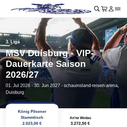
Navigation überspringen
􀄫
􀊫
Warenkor
􀍩
Login
􀉩
􀌇
3. Liga
MSV Duisburg - VIP-
Dauerkarte Saison
2026/27
01. Jul 2026
-
30. Jun 2027
- schauinsland-reisen-arena,
Duisburg
König Pilsener
Stammtisch
An'ne Wedau
2.023,00 €
3.272,50 €