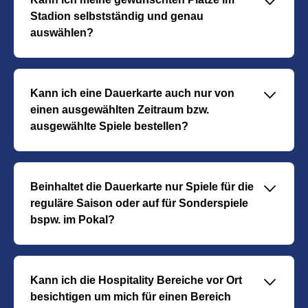
􀆈
beraten lassen. Das Team wird sich so schnell wie
Stadion selbstständig und genau
möglich mit Ihnen in Verbindung setzen.
auswählen?
Je nach Verfügbarkeit, kann auf die Platzwünsche
eigegangen werden.
􀆈
Kann ich eine Dauerkarte auch nur von
einen ausgewählten Zeitraum bzw.
ausgewählte Spiele bestellen?
Die Dauerkarte kann zu jeder Zeit gebucht werden und
ist dann bis zum Ende der Saison gültig.
􀆈
Beinhaltet die Dauerkarte nur Spiele für die
reguläre Saison oder auf für Sonderspiele
bspw. im Pokal?
Die Dauerkarte beinhaltet nur die Spiele der regulären
Saison. Für Sonderspiele besteht ein Vorkaufsrecht.
􀆈
Kann ich die Hospitality Bereiche vor Ort
besichtigen um mich für einen Bereich