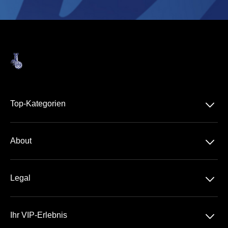
􀆈
Top-Kategorien
3. Liga
􀆈
About
Über Uns
􀆈
Legal
Kontakt
Datenschutz
Team
􀆈
Ihr VIP-Erlebnis
AGB