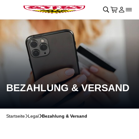
Navigation überspringen
􀄫
􀊫
Warenkor
􀍩
Login
􀉩
􀌇
BEZAHLUNG & VERSAND
Startseite
􀆊
Legal
􀆊
Bezahlung & Versand