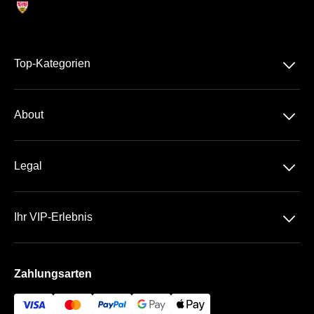
􀆈
Top-Kategorien
Dauerkarte
􀆈
About
Bundesliga
Über Uns
DFB-Pokal
􀆈
Legal
Kontakt
Brustring Business Club
Datenschutz
Häufige Fragen
􀆈
Ihr VIP-Erlebnis
AGB
MHP Arena
Impressum
Zahlungsarten
Die VIP-Bereiche
Bezahlung & Versand