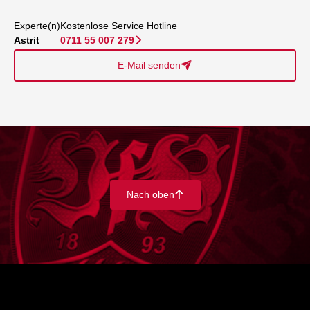
Experte(n)
Kostenlose Service Hotline
Astrit
0711 55 007 279
􀆊
E-Mail senden
􀈠
Nach oben
􀄨