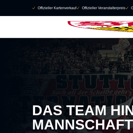
Navigation überspringen
􀄫
􀆅
Offizieller Kartenverkauf
􀆅
Offizieller Veranstalterpreis
􀆅
G
DAS TEAM HI
MANNSCHAFT