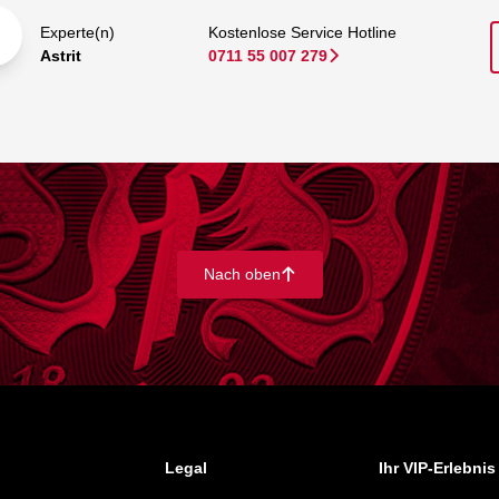
Experte(n)
Kostenlose Service Hotline
Astrit
0711 55 007 279
􀆊
Nach oben
􀄨
Legal
Ihr VIP-Erlebnis