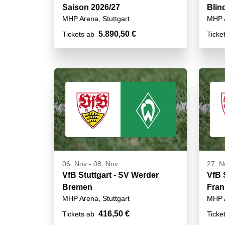
Saison 2026/27
Blin
MHP Arena, Stuttgart
MHP A
VIP
5.890,50 €
Tickets ab
Ticke
06. Nov
-
08. Nov
27. N
VfB Stuttgart - SV Werder
VfB S
Bremen
Fran
MHP Arena, Stuttgart
MHP A
416,50 €
Tickets ab
Ticke