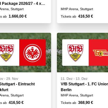
d Package 2026/27 - 4 x
rena, Stuttgart
MHP Arena, Stuttgart
1.666,00 €
416,50 €
ts ab
Tickets ab
ov
-
29. Nov
11. Dez
-
13. Dez
tuttgart - Eintracht
VfB Stuttgart - 1. FC Unio
kfurt
Berlin
rena, Stuttgart
MHP Arena, Stuttgart
416,50 €
368,90 €
ts ab
Tickets ab