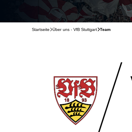
Startseite
􀆊
Über uns - VfB Stuttgart
􀆊
Team