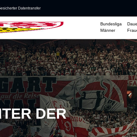
esicherter Datentransfer
Bundesliga
Daue
Männer
Frau
NTER DER