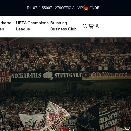
EN
DE
Tel: 0711 55007 - 279
OFFICIAL VIP
rkarte
UEFA Champions
Brustring
􀊫
Warenkorb
􀍩
Login
􀉩
en
League
Business Club