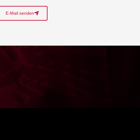
E-Mail senden
􀈠