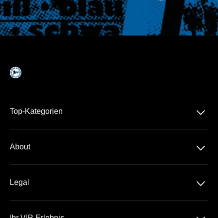
􀆈
Top-Kategorien
Dauerkarte
􀆈
About
2. Liga
Über Uns
DFB-Pokal
􀆈
Legal
Kontakt
Datenschutz
Team
Ihr VIP-Erlebnis