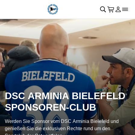
Navigation überspringen
􀄫
􀊫
Warenkor
􀍩
Login
􀉩
􀌇
DSC ARMINIA BIELEFELD
SPONSOREN-CLUB
Werden Sie Sponsor vom DSC Arminia Bielefeld und
genießen Sie die exklusiven Rechte rund um den