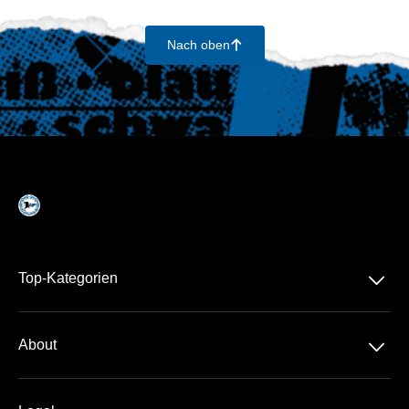
Nach oben
􀄨
􀆈
Top-Kategorien
Dauerkarte
􀆈
About
2. Liga
Über Uns
DFB-Pokal