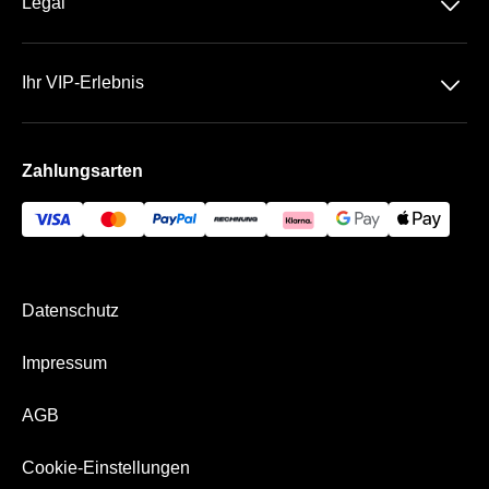
􀆈
Legal
Kontakt
Datenschutz
Team
􀆈
Ihr VIP-Erlebnis
AGB
Häufige Fragen
Die SchücoArena
Impressum
Zahlungsarten
Die VIP Bereiche
Bezahlung & Versand
Datenschutz
Impressum
AGB
Cookie-Einstellungen