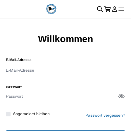
Navigation überspringen
􀄫
􀊫
Warenkor
􀍩
Login
􀉩
􀌇
Willkommen
E-Mail-Adresse
Passwort
Passw
􀋯
Angemeldet bleiben
Passwort vergessen?