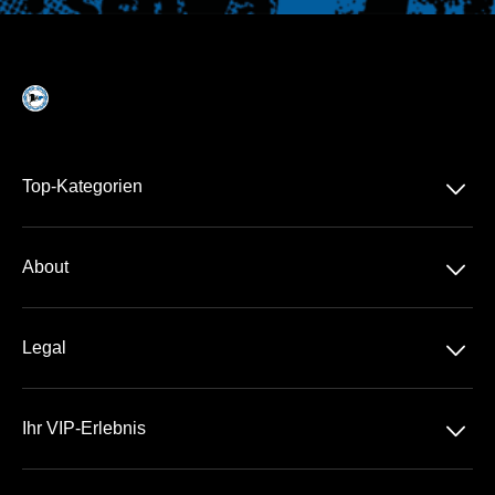
􀆈
Top-Kategorien
Dauerkarte
􀆈
About
2. Liga
Über Uns
DFB-Pokal
􀆈
Legal
Kontakt
Datenschutz
Team
􀆈
Ihr VIP-Erlebnis
AGB
Häufige Fragen
Die SchücoArena