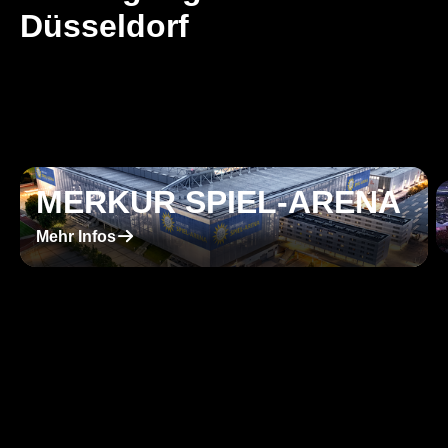
Düsseldorf
MERKUR SPIEL-ARENA
􀄫
Mehr Infos