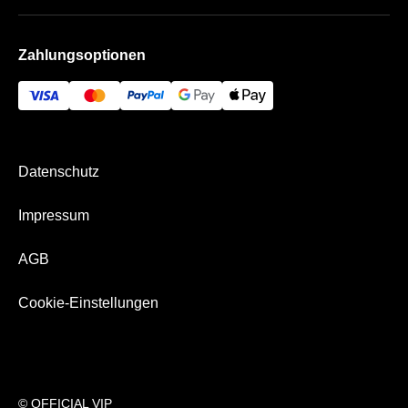
Geschenk-Gutschein
Schlager
Handball
Datenschutz
Häufige Fragen
Zahlungsoptionen
AGB
Historie
Impressum
Kontakt
Bezahlung & Versand
Newsletter
Datenschutz
Über Uns
Impressum
AGB
Cookie-Einstellungen
© OFFICIAL VIP