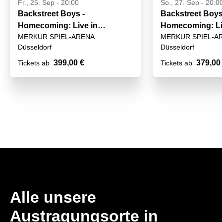
Fr., 25. Sep - 20:00
So., 27. Sep - 20:0
Backstreet Boys -
Backstreet Boys
Homecoming: Live in
Homecoming: Li
MERKUR SPIEL-ARENA
MERKUR SPIEL-A
Germany
Germany
Düsseldorf
Düsseldorf
399,00 €
379,00
Tickets ab
Tickets ab
Alle unsere
Austragungsorte in