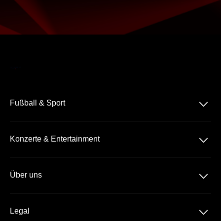
􀆈
Fußball & Sport
Bundesliga
􀆈
Konzerte & Entertainment
2. Bundesliga
Comedy
3. Liga
􀆈
Über uns
Pop
Tennis
Geschenkideen
Rock-Metal
Basketball
􀆈
Legal