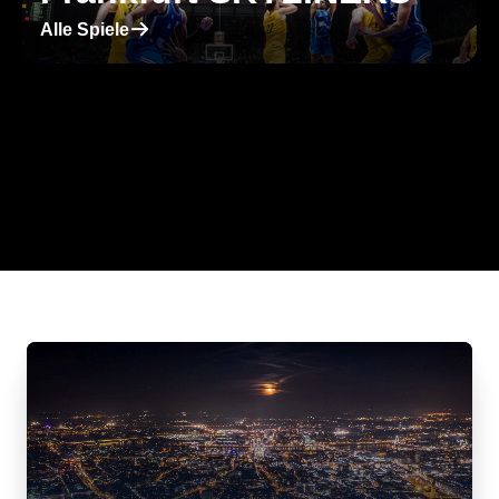
􀄫
Alle Spiele