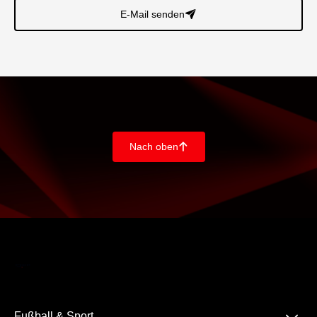
E-Mail senden
􀈠
Nach oben
􀄨
Fußball & Sport