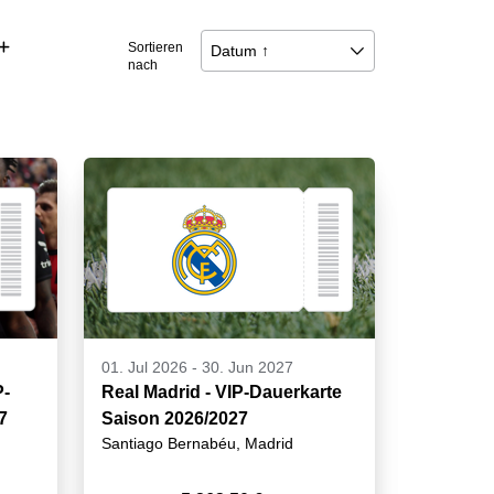
􀅼
Sortieren
Datum ↑
􀆈
nach
01. Jul 2026
-
30. Jun 2027
P-
Real Madrid - VIP-Dauerkarte
7
Saison 2026/2027
Santiago Bernabéu, Madrid