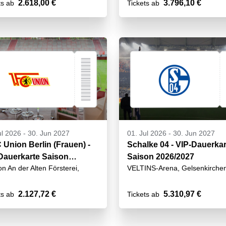
2.618,00 €
3.796,10 €
ts ab
Tickets ab
ul 2026
-
30. Jun 2027
01. Jul 2026
-
30. Jun 2027
C Union Berlin (Frauen) -
Schalke 04 - VIP-Dauerkar
Dauerkarte Saison
Saison 2026/2027
on An der Alten Försterei,
VELTINS-Arena, Gelsenkirche
/27
2.127,72 €
5.310,97 €
ts ab
Tickets ab