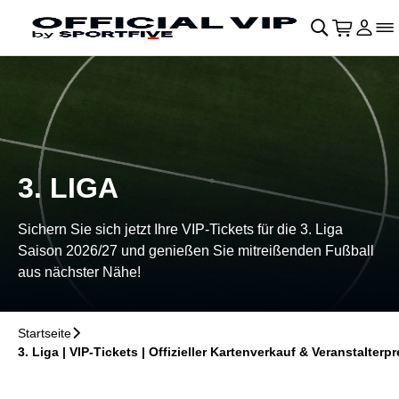
Navigation überspringen
􀄫
􀊫
Warenko
􀍩
Login
􀉩
􀌇
3. LIGA
Sichern Sie sich jetzt Ihre VIP-Tickets für die 3. Liga
Saison 2026/27 und genießen Sie mitreißenden Fußball
aus nächster Nähe!
Startseite
􀆊
3. Liga | VIP-Tickets | Offizieller Kartenverkauf & Veranstalterpr