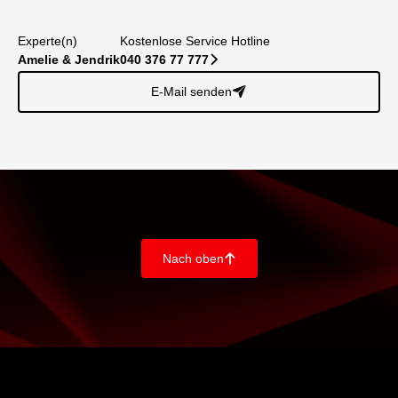
Experte(n)
Kostenlose Service Hotline
Amelie & Jendrik
040 376 77 777
􀆊
E-Mail senden
􀈠
Nach oben
􀄨