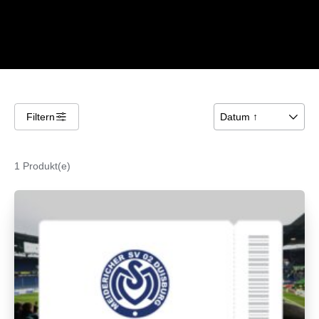
Filtern
􀌆
Datum ↑
􀆈
1 Produkt(e)