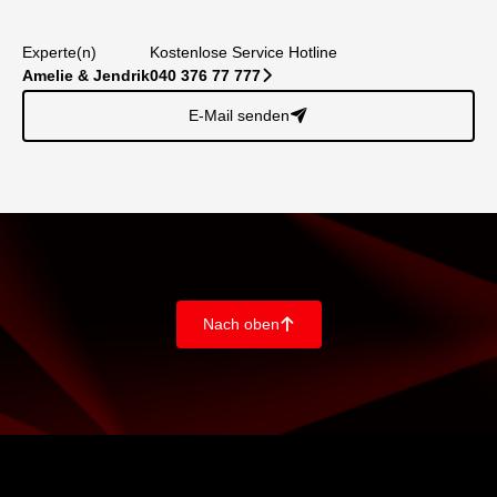
Experte(n)
Kostenlose Service Hotline
Amelie & Jendrik
040 376 77 777
􀆊
E-Mail senden
􀈠
Nach oben
􀄨