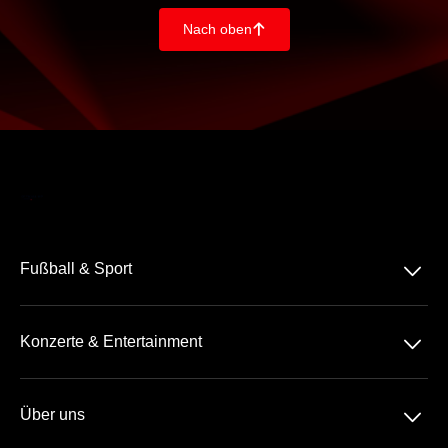
Nach oben
􀄨
􀆈
Fußball & Sport
Bundesliga
􀆈
Konzerte & Entertainment
2. Bundesliga
Comedy
3. Liga
􀆈
Über uns
Pop
Tennis