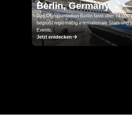
Berlin, Germany
Das Olympiastadion Berlin fasst über 74.000
begrüßt regelmäßig internationale Stars und 
Events.
􀄫
Jetzt entdecken