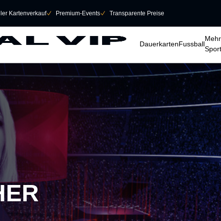
eller Kartenverkauf
􀆅
Premium-Events
􀆅
Transparente Preise
􀆈
􀆈
􀆈
Mehr
Dauerkarten
Fussball
Spor
HER