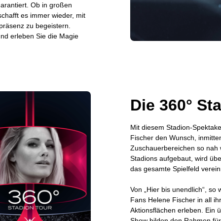
rantiert. Ob in großen
chafft es immer wieder, mit
präsenz zu begeistern.
 und erleben Sie die Magie
Die 360° St
Mit diesem Stadion-Spektake
Fischer den Wunsch, inmitte
Zuschauerbereichen so nah w
Stadions aufgebaut, wird übe
das gesamte Spielfeld vere
Von „Hier bis unendlich“, so
Fans Helene Fischer in all ih
Aktionsflächen erleben. Ein
Show bilden den Rahmen für 