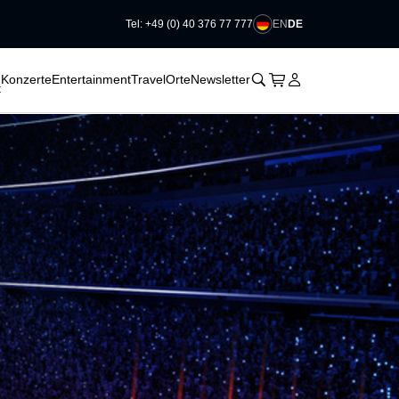
EN
DE
Tel: +49 (0) 40 376 77 777
􀆈
􀆈
􀆈
􀊫
Warenkorb
􀍩
Login
􀉩
Konzerte
Entertainment
Travel
Orte
Newsletter
t