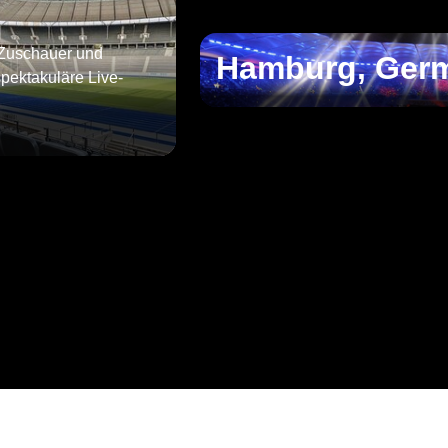
 Zuschauer und
Hamburg, Ger
spektakuläre Live-