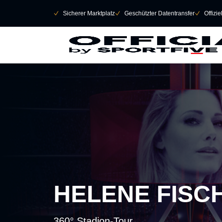
Navigation überspringen
􀄫
􀆅
Sicherer Marktplatz
􀆅
Geschützter Datentransfer
􀆅
Offizi
HELENE FISC
360° Stadion-Tour