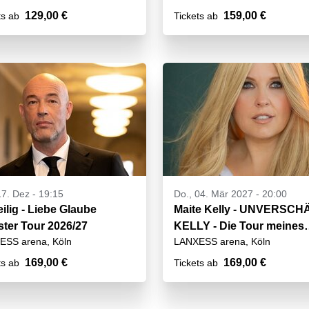
129,00 €
159,00 €
ts ab
Tickets ab
17. Dez - 19:15
Do., 04. Mär 2027 - 20:00
ilig - Liebe Glaube
Maite Kelly - UNVERSC
ter Tour 2026/27
KELLY - Die Tour meines
ESS arena, Köln
LANXESS arena, Köln
Lebens!
169,00 €
169,00 €
ts ab
Tickets ab